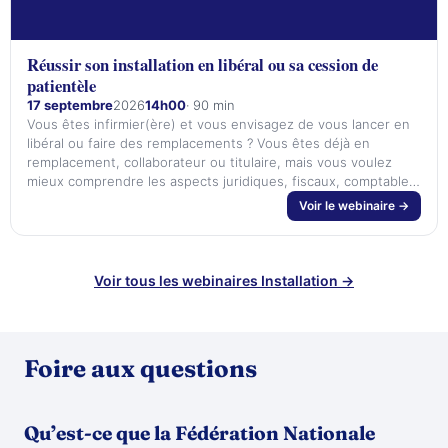
Réussir son installation en libéral ou sa cession de
patientèle
17 septembre
2026
14h00
· 90 min
Vous êtes infirmier(ère) et vous envisagez de vous lancer en
libéral ou faire des remplacements ? Vous êtes déjà en
remplacement, collaborateur ou titulaire, mais vous voulez
mieux comprendre les aspects juridiques, fiscaux, comptables
et organisationnels de votre activité ? Vous souhaitez céder
Voir le webinaire →
votre patientèle ? CE WEBINAIRE GRATUIT EST FAIT POUR
VOUS ! Avec les interven…
Voir tous les webinaires Installation →
Foire aux questions
Qu’est-ce que la Fédération Nationale