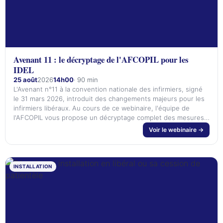
Avenant 11 : le décryptage de l'AFCOPIL pour les
IDEL
25 août
2026
14h00
· 90 min
L'Avenant n°11 à la convention nationale des infirmiers, signé
le 31 mars 2026, introduit des changements majeurs pour les
infirmiers libéraux. Au cours de ce webinaire, l'équipe de
l'AFCOPIL vous propose un décryptage complet des mesures
clés : - Revalorisations tarifaires ; - Nouveaux actes de
Voir le webinaire →
surveillance ; - Prise en charge de la dépendance ; - Nouvelles
compétences ; -…
INSTALLATION