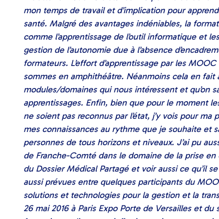
mon temps de travail et d’implication pour appren
santé. Malgré des avantages indéniables, la forma
comme l’apprentissage de l’outil informatique et les 
gestion de l’autonomie due à l’absence d’encadreme
formateurs. L’effort d’apprentissage par les MOOC
sommes en amphithéâtre. Néanmoins cela en fait au
modules/domaines qui nous intéressent et qu’on sai
apprentissages. Enfin, bien que pour le moment les c
ne soient pas reconnus par l’état, j’y vois pour ma
mes connaissances au rythme que je souhaite et s
personnes de tous horizons et niveaux. J’ai pu auss
de Franche-Comté dans le domaine de la prise en c
du Dossier Médical Partagé et voir aussi ce qu’il se
aussi prévues entre quelques participants du MOO
solutions et technologies pour la gestion et la tr
26 mai 2016 à Paris Expo Porte de Versailles et du 