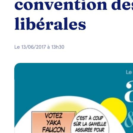
convention de
libérales
Le
13/06/2017
à
13h30