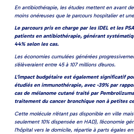
​En antibiothérapie, les études mettent en avant
moins onéreuses que le parcours hospitalier et une
Le parcours pris en charge par les IDEL et les PSA
patients en antibiothérapie, générant systémati
44% selon les cas.
Les économies cumulées générées progressivement 
s’élèveraient entre 45 à 107 millions d’euros.
L’impact budgétaire est également significatif po
étudiés en immunothérapie, avec -39% par rapport
cas de mélanome cutané traité par Pembrolizumab
traitement du cancer bronchique non à petites c
Cette molécule n’étant pas disponible en ville mai
seulement 10% dispensée en HAD), l’économie géné
l’hôpital vers le domicile, répartie à parts égales 