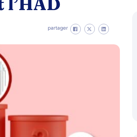
et l’HAD
partager