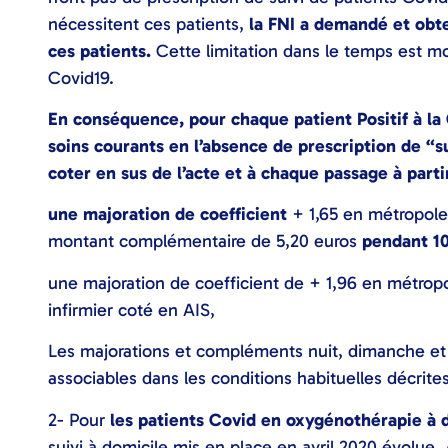
nécessitent ces patients,
la FNI a demandé et obte
ces patients.
Cette limitation dans le temps est mo
Covid19.
En conséquence, pour chaque patient Positif à la
soins courants en l’absence de prescription de “su
coter en sus de l’acte et à chaque passage à part
une majoration de coefficient
+ 1,65 en métropole
montant complémentaire de 5,20 euros
pendant 10
une majoration de coefficient de + 1,96 en métropol
infirmier coté en AIS,
Les majorations et compléments nuit, dimanche et 
associables dans les conditions habituelles décrite
2- Pour
les patients Covid en oxygénothérapie à 
suivi à domicile mis en place en avril 2020 évolue. 