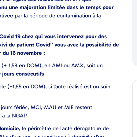
nu une majoration limitée dans le temps pour
tivée par la période de contamination à la
 Covid 19 chez qui vous intervenez pour des
ivi de patient Covid” vous avez la possibilité de
ir du 16 novembre :
 (+ 1,58 en DOM), en AMI ou AMX, soit un
 jours consécutifs
e (+1,65 en DOM), si l’acte réalisé est un soin
jours fériés, MCI, MAU et MIE restent
s à la NGAP.
domicile
, le périmètre de l’acte dérogatoire de
Afin d’assurer la surveillance à domicile d’un