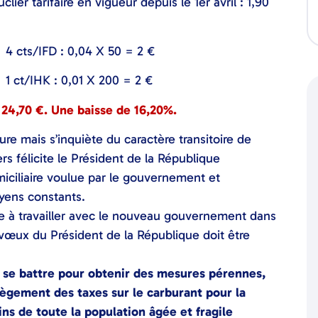
clier tarifaire en vigueur depuis le 1
er
avril : 1,90
 4 cts/IFD : 0,04 X 50 = 2 €
1 ct/IHK : 0,01 X 200 = 2 €
e 24,70 €. Une baisse de 16,20%.
ure mais s’inquiète du caractère transitoire de
rs félicite le Président de la République
miciliaire voulue par le gouvernement et
oyens constants.
ête à travailler avec le nouveau gouvernement dans
 vœux du Président de la République doit être
à se battre pour obtenir des mesures pérennes,
llègement des taxes sur le carburant pour la
ns de toute la population âgée et fragile