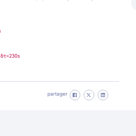
M
0&t=230s
partager