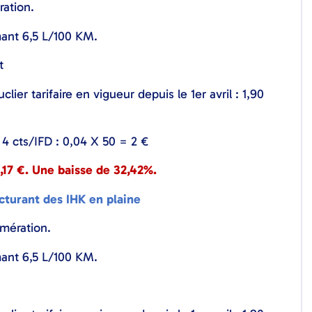
ration.
mant 6,5 L/100 KM.
t
clier tarifaire en vigueur depuis le 1
er
avril : 1,90
4 cts/IFD : 0,04 X 50 = 2 €
6,17 €. Une baisse de 32,42%.
acturant des IHK en plaine
omération.
mant 6,5 L/100 KM.