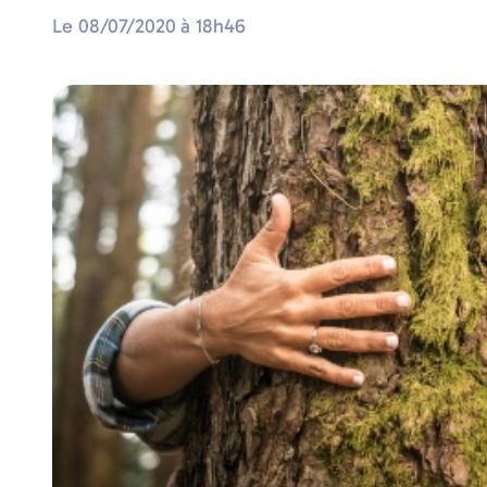
Le
08/07/2020
à
18h46