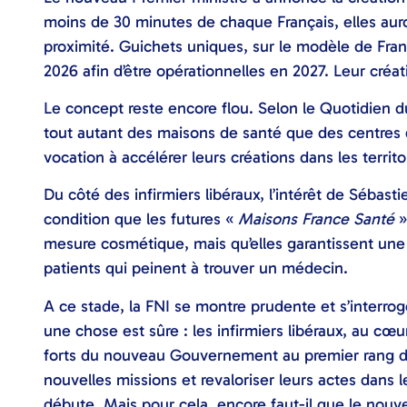
moins de 30 minutes de chaque Français, elles aur
proximité. Guichets uniques, sur le modèle de Franc
2026 afin d’être opérationnelles en 2027. Leur créa
Le concept reste encore flou. Selon le Quotidien d
tout autant des maisons de santé que des centres de
vocation à accélérer leurs créations dans les territ
Du côté des infirmiers libéraux, l’intérêt de Sébasti
condition que les futures «
Maisons France Santé
»
mesure cosmétique, mais qu’elles garantissent une r
patients qui peinent à trouver un médecin.
A ce stade, la FNI se montre prudente et s’interrog
une chose est sûre : les infirmiers libéraux, au c
forts du nouveau Gouvernement au premier rang d
nouvelles missions et revaloriser leurs actes dans 
débute. Mais pour cela, encore faut-il que le nouv