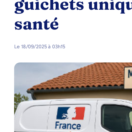
guichets uniqu
santé
Le
18/09/2025
à
03h15