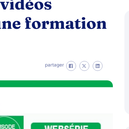
 vidéos
une formation
partager