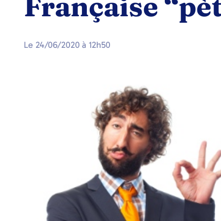
Française “pèt
Le
24/06/2020
à
12h50