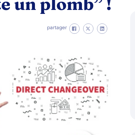
e un plomb” !
partager