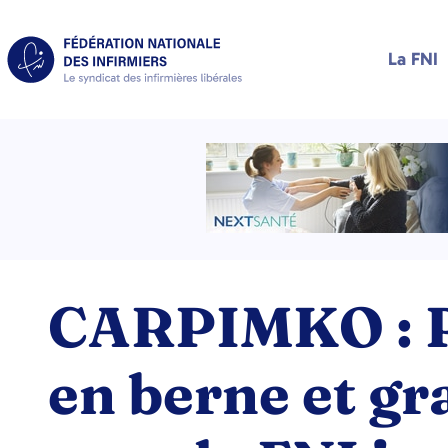
La FNI
CARPIMKO : P
en berne et g